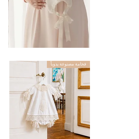
مومياء
مومياء
مع
مع
سيجلي
سيجلي
فخامة مصنوعة يدوياً