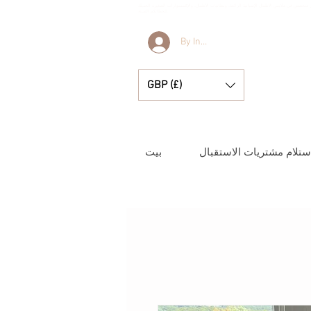
جر متخصص في ملابس الأطفال الإسبانية الرائعة، وبطانيات الأطفال، والإكسسوارات الصغيرة الجميلة
للحظاتكم الثمينة.
By Invitation Only
GBP (£)
ستلام مشتريات الاستقبال
بيت