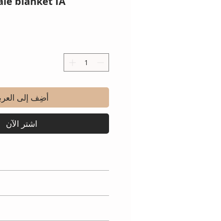
le blanket IA
أضِف إلى العرب
اشترِ الآن