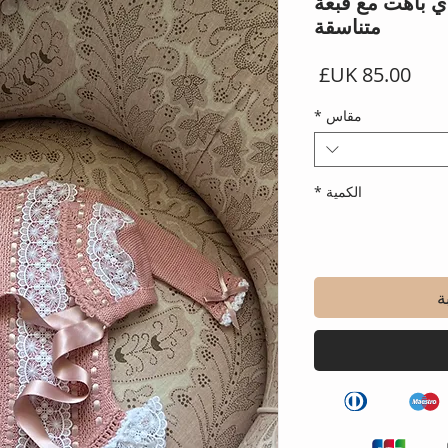
 باهت مع قبعة
متناسقة
السعر
مقاس
*
الكمية
*
ة