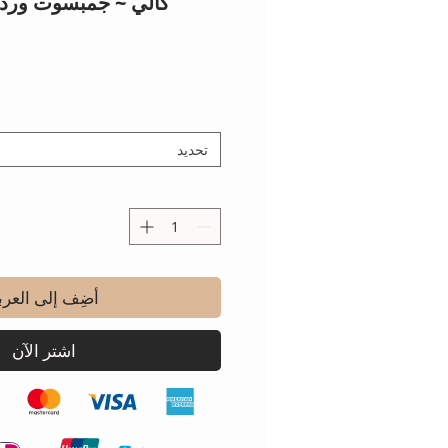
كالي ~ جمبسوت وردي
تحديد
أضِف إلى العرب
اشترِ الآن