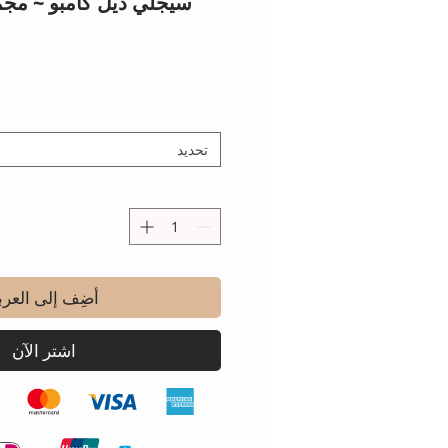
سيجلي ديل كامبو ~ مجم
تحديد
أضِف إلى العرب
اشترِ الآن