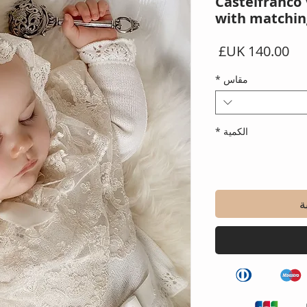
Castelfranco 
with matchin
السعر
مقاس
*
الكمية
*
ة