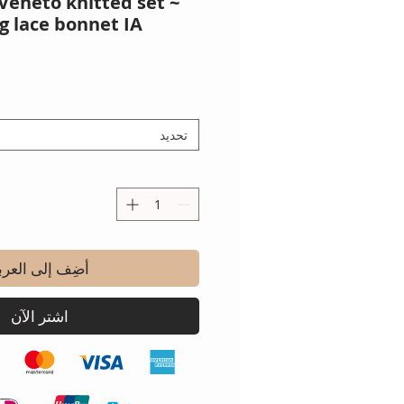
Veneto knitted set ~
g lace bonnet IA
تحديد
أضِف إلى العرب
اشترِ الآن