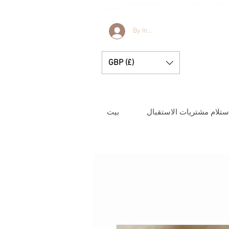
جر متخصص في ملابس الأطفال الإسبانية الرائعة، وبطانيات الأطفال، والإكسسوارات الصغيرة الجميلة
للحظاتكم الثمينة.
By Invitation Only
GBP (£)
ستلام مشتريات الاستقبال
بيت