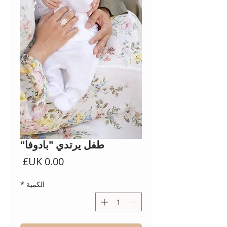
طفل يرتدي "بادوفا"
السعر
الكمية
*